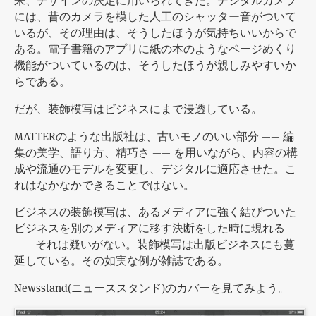
来、デザインの決定に用いられてきた。デジタルカメラ
には、昔のカメラを模した人工のシャッター音がついて
いるが、その理由は、そうしたほうが気持ちいいからで
ある。電子書籍のアプリに紙の本のようなページめくり
機能がついているのは、そうしたほうが親しみやすいか
らである。
だが、装飾模写はビジネスにまで浸透している。
MATTERのような出版社は、古いモノのいい部分 —— 編
集の美学、語り方、精巧さ —— を用いながら、内容の構
成や流通のモデルを変更し、デジタルに適応させた。こ
れはなかなかできることではない。
ビジネスの装飾模写は、あるメディアに強く結びついた
ビジネスを別のメディアに移す決断をした時に現れる
—— それは疑いがない。装飾模写は出版ビジネスにも蔓
延している。その如実な例が雑誌である。
Newsstand(ニューススタンド)のカバーを見てみよう。