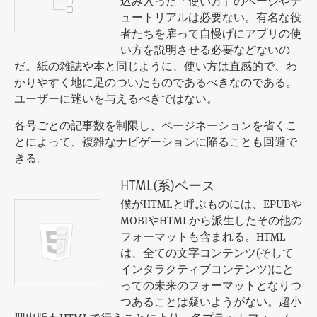
込み入った「使い方」のページやチ
ュートリアルは必要ない。有名な役
者たちを雇って自慢げにアプリの使
い方を説明させる必要などないの
だ。紙の雑誌や本と同じように、使い方は直感的で、わ
かりやすく地に足のついたものであるべきなのである。
ユーザーに迷いを与えるべきではない。
各号ごとの記事数を制限し、ページネーションを省くこ
とによって、複雑なナビゲーションに陥ることも回避で
きる。
HTML(系)ベース
僕がHTMLと呼ぶものには、EPUBや
MOBIやHTMLから派生したその他の
フォーマットも含まれる。HTML
は、全ての文字コンテンツ(そして
インタラクティブコンテンツ)にと
っての未来のフォーマットとなりつ
つあることは疑いようがない。超小