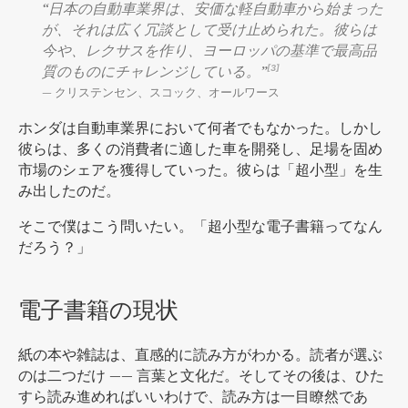
“日本の自動車業界は、安価な軽自動車から始まった
が、それは広く冗談として受け止められた。彼らは
今や、レクサスを作り、ヨーロッパの基準で最高品
質のものにチャレンジしている。”
[3]
— クリステンセン、スコック、オールワース
ホンダは自動車業界において何者でもなかった。しかし
彼らは、多くの消費者に適した車を開発し、足場を固め
市場のシェアを獲得していった。彼らは「超小型」を生
み出したのだ。
そこで僕はこう問いたい。「超小型な電子書籍ってなん
だろう？」
電子書籍の現状
紙の本や雑誌は、直感的に読み方がわかる。読者が選ぶ
のは二つだけ —— 言葉と文化だ。そしてその後は、ひた
すら読み進めればいいわけで、読み方は一目瞭然であ