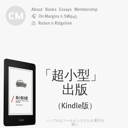
About
Books
Essays
Membership
🎧
On Margins
&
SW945
📩
Roden
&
Ridgeline
「超小型」
出版
（Kindle版）
シンプルなツールとシステムを電子出
版に