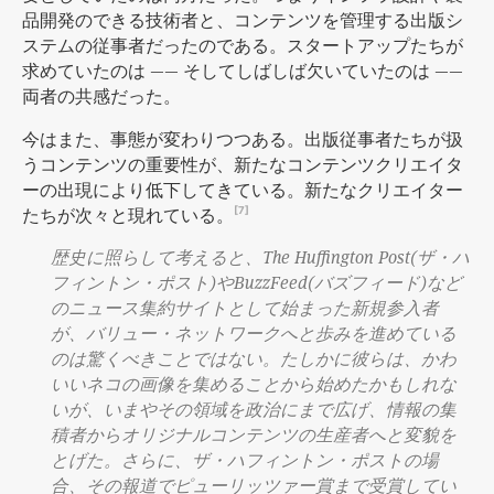
品開発のできる技術者と、コンテンツを管理する出版シ
ステムの従事者だったのである。スタートアップたちが
求めていたのは —— そしてしばしば欠いていたのは ——
両者の共感だった。
今はまた、事態が変わりつつある。出版従事者たちが扱
うコンテンツの重要性が、新たなコンテンツクリエイタ
ーの出現により低下してきている。新たなクリエイター
たちが次々と現れている。
[7]
歴史に照らして考えると、The Huffington Post(ザ・ハ
フィントン・ポスト)やBuzzFeed(バズフィード)など
のニュース集約サイトとして始まった新規参入者
が、バリュー・ネットワークへと歩みを進めている
のは驚くべきことではない。たしかに彼らは、かわ
いいネコの画像を集めることから始めたかもしれな
いが、いまやその領域を政治にまで広げ、情報の集
積者からオリジナルコンテンツの生産者へと変貌を
とげた。さらに、ザ・ハフィントン・ポストの場
合、その報道でピューリッツァー賞まで受賞してい