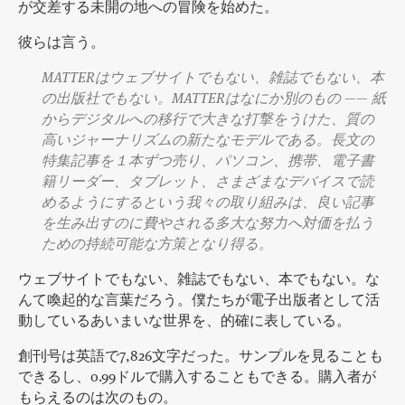
が交差する未開の地への冒険を始めた。
彼らは言う。
MATTERはウェブサイトでもない、雑誌でもない、本
の出版社でもない。MATTERはなにか別のもの —— 紙
からデジタルへの移行で大きな打撃をうけた、質の
高いジャーナリズムの新たなモデルである。長文の
特集記事を１本ずつ売り、パソコン、携帯、電子書
籍リーダー、タブレット、さまざまなデバイスで読
めるようにするという我々の取り組みは、良い記事
を生み出すのに費やされる多大な努力へ対価を払う
ための持続可能な方策となり得る。
ウェブサイトでもない、雑誌でもない、本でもない。な
んて喚起的な言葉だろう。僕たちが電子出版者として活
動しているあいまいな世界を、的確に表している。
創刊号は英語で7,826文字だった。サンプルを見ることも
できるし、0.99ドルで購入することもできる。購入者が
もらえるのは次のもの。