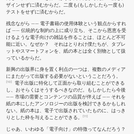
ザインせずに済むからだ。二度も(もしかしたら一度も)
テストをせずに済むからだ。
残念ながら —— 電子書籍の使用体験という観点からすれ
ば —— 伝統的な制約の上に成り立ち、そこから恩恵を受
けるような電子向けの雑誌を作ることは、ほとんど不可
能に近い。なぜか？ それはとりわけ僕たちが、タブレ
ットやスマートフォンを、紙の本とは全く別物として扱
っているからだ。
新興の出版界に身を置く利点の一つは、複数のメディア
にまたがって出版する必要がないということだろう。
電子出版に特化して正面から取り組むことができる
[10]
し、おそらくはそうするべきなのだ。もしかしたら今後
—— 市場の需要とコンテンツの品質が伴えば —— それを
紙の本にしたアンソロジーの出版を検討できるかもしれ
ない。紙の本は、電子で出版されていたものに、はっき
りとした枠を与えることができる。
[11]
じゃあ、いわゆる「電子向け」の特徴ってなんだろう？