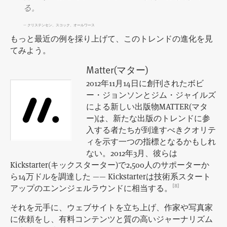
る。
— クリステンセン、スコック、オールワース
もっと最近の例を採り上げて、このトレンドの進化を見
てみよう。
Matter(マター)
2012年11月14日に創刊されたボビ
ー・ジョンソンとジム・ジャイルズ
による新しい出版物MATTER(マタ
ー)は、新たな出版のトレンドに参
入する者たちが到達すべきクオリテ
ィを示す一つの指標となるかもしれ
ない。2012年3月、彼らは
Kickstarter(キックスターター)で2,500人のサポーターか
ら14万ドルを調達した —— Kickstarterは技術系スタート
アップのエンンジェルラウンドに相当する。
[8]
それを元手に、ウェブサイトを立ち上げ、作家や写真家
に依頼をし、有料コンテンツと質の高いジャーナリズム