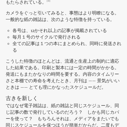
もたらされている。
[9]
カメラをぐっと引いてみると、事態はより明瞭になる。
一般的な紙の雑誌は、次のような特徴を持っている。
各号は、12かそれ以上の記事が掲載されている
毎月１号のサイクルで発行される
全ての記事は１つの本にまとめられ、同時に発送され
る
こうした特徴のほとんどは、流通と生産上の制約に適応
した結果である。印刷と製本には一定の時間がかかる。
発送にもまたかなりの時間を要する。内容のタイムリー
さと本棚での寿命を考えたとき、月刊は —— 景気がいい
ときは —— とても理にかなったスケジュールだ。
古きを新しく
ではなぜ電子雑誌は、紙の雑誌と同じスケジュール、同
じ記事の数で発行しているのだろう？ しかも同じカバ
ーを使って？ もちろんそれは、メディアをまたいでも
同じスケジュールを保つほうが簡単だからだ。二度もデ