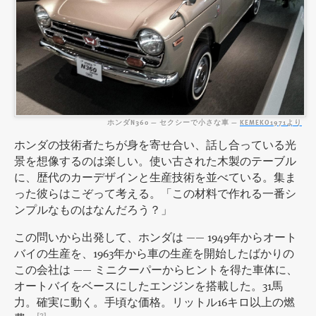
ホンダN360 — セクシーで小さな車 —
KEMEKO1971より
ホンダの技術者たちが身を寄せ合い、話し合っている光
景を想像するのは楽しい。使い古された木製のテーブル
に、歴代のカーデザインと生産技術を並べている。集ま
った彼らはこぞって考える。「この材料で作れる一番シ
ンプルなものはなんだろう？」
この問いから出発して、ホンダは —— 1949年からオート
バイの生産を、1963年から車の生産を開始したばかりの
この会社は —— ミニクーパーからヒントを得た車体に、
オートバイをベースにしたエンジンを搭載した。31馬
力。確実に動く。手頃な価格。リットル16キロ以上の燃
[2]