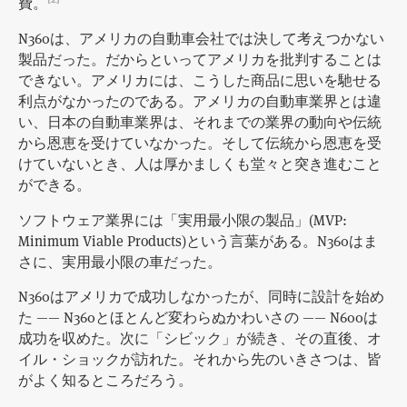
費。
N360は、アメリカの自動車会社では決して考えつかない
製品だった。だからといってアメリカを批判することは
できない。アメリカには、こうした商品に思いを馳せる
利点がなかったのである。アメリカの自動車業界とは違
い、日本の自動車業界は、それまでの業界の動向や伝統
から恩恵を受けていなかった。そして伝統から恩恵を受
けていないとき、人は厚かましくも堂々と突き進むこと
ができる。
ソフトウェア業界には「実用最小限の製品」(MVP:
Minimum Viable Products)という言葉がある。N360はま
さに、実用最小限の車だった。
N360はアメリカで成功しなかったが、同時に設計を始め
た —— N360とほとんど変わらぬかわいさの —— N600は
成功を収めた。次に「シビック」が続き、その直後、オ
イル・ショックが訪れた。それから先のいきさつは、皆
がよく知るところだろう。