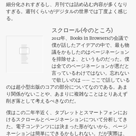
細分化されすぎるし、月刊では詰め込む内容が多くなり
すぎる。週刊くらいがデジタルの世界では丁度よく感じ
る。
スクロール(今のところ)
2012年、Books in Browsersの会議で
僕が話したアイデアの中で、最も物
議をかもしたのはページネーション
を排除せよ、というものだった。僕
は全てのページネーションが悪だと
言っているわけではない。忘れない
で欲しいのは —— ここで話している
のは超小型出版のコアの部分についてなのである。あま
り関係がないことや、あまりに複雑なことはとりあえず
削ぎ落として考えるべきなのだ。
僕はこの二年半近く、タブレットとスマートフォンにお
けるスクロールとページネーションについて分析してき
た。電子コンテンツには決まった形がないから、ページ
ネーションは簡単にできるかもしれない。だが実際は、